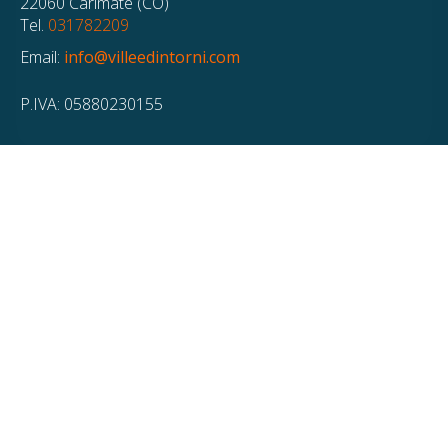
22060 Carimate (CO)
Tel.
031782209
Email:
info@villeedintorni.com
P.IVA: 05880230155